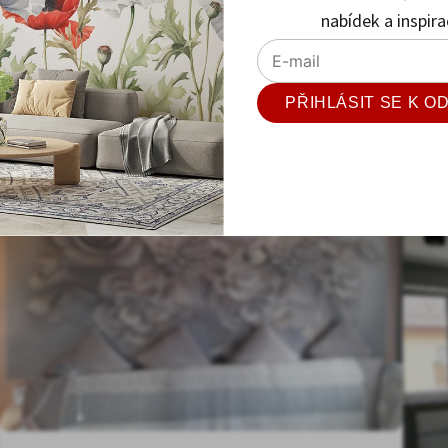
nabídek a inspirac
PŘIHLÁSIT SE K O