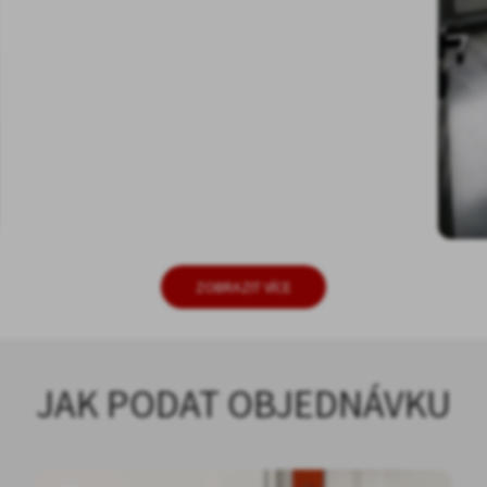
ZOBRAZIT VÍCE
JAK PODAT OBJEDNÁVKU